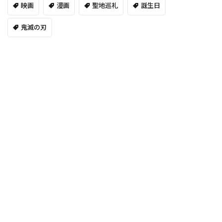
映画
漫画
聖地巡礼
誕生日
鬼滅の刃