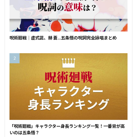
呪術廻戦｜虚式茈、赫 蒼…五条悟の呪詞完全詠唱まとめ
「呪術廻戦」キャラクター身長ランキング一覧！一番背が高
いのは五条悟？