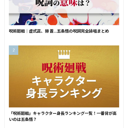
呪術廻戦｜虚式茈、赫 蒼…五条悟の呪詞完全詠唱まとめ
「呪術廻戦」キャラクター身長ランキング一覧！一番背が高
いのは五条悟？