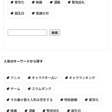
実写化
映画
漫画
聖地巡礼
誕生日
鬼滅の刃
検索
人気のキーワードから探す
アニメ
キャラクター占い
キャラランキング
ゲーム
スラムダンク
その着せ替え人形は恋をする
呪術廻戦
実写化
映画
漫画
聖地巡礼
誕生日