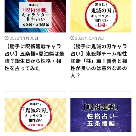
2022年1月30日
2022年1月19日
【勝手に呪術廻戦キャラ
【勝手に鬼滅の刃キャラ
占い】五条悟×夏油傑は最
占い】鬼殺隊チーム相性
強？誕生日から性格・相
診断「柱」編！義勇と相
性を占ってみた
性が良いのは意外なあの
人？