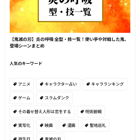
【鬼滅の刃】炎の呼吸 全型・技一覧！使い手や対戦した鬼、
登場シーンまとめ
人気のキーワード
アニメ
キャラクター占い
キャラランキング
ゲーム
スラムダンク
その着せ替え人形は恋をする
呪術廻戦
実写化
映画
漫画
聖地巡礼
誕生日
鬼滅の刃