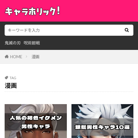
鬼滅の刃
呪術廻戦
HOME
漫画
TAG
漫画