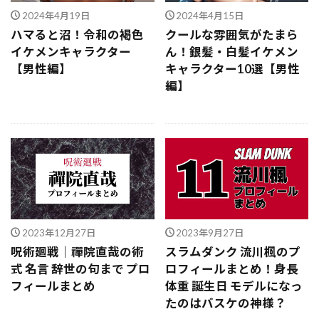
2024年4月19日
2024年4月15日
ハマると沼！令和の褐色
クールな雰囲気がたまら
イケメンキャラクター
ん！銀髪・白髪イケメン
【男性編】
キャラクター10選【男性
編】
2023年12月27日
2023年9月27日
呪術廻戦｜禪院直哉の術
スラムダンク 流川楓のプ
式 名言 辞世の句まで プロ
ロフィールまとめ！身長
フィールまとめ
体重 誕生日 モデルになっ
たのはバスケの神様？