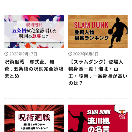
2023年9月17日
2023年8月6日
呪術廻戦｜虚式茈、赫
【スラムダンク】登場人
蒼…五条悟の呪詞完全詠唱
物身長一覧！湘北・山
まとめ
王・陵南…一番身長が高い
のは？