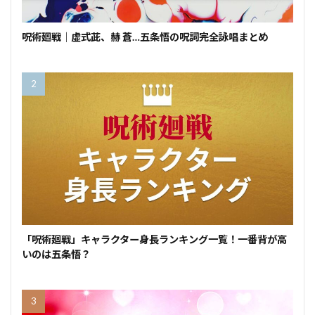
呪術廻戦｜虚式茈、赫 蒼…五条悟の呪詞完全詠唱まとめ
「呪術廻戦」キャラクター身長ランキング一覧！一番背が高
いのは五条悟？