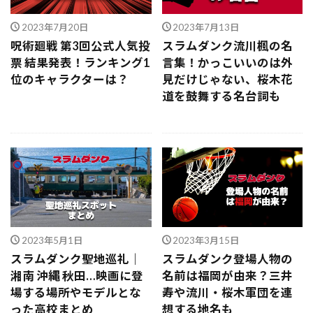
2023年7月20日
2023年7月13日
呪術廻戦 第3回公式人気投
スラムダンク流川楓の名
票 結果発表！ランキング1
言集！かっこいいのは外
位のキャラクターは？
見だけじゃない、桜木花
道を鼓舞する名台詞も
2023年5月1日
2023年3月15日
スラムダンク聖地巡礼｜
スラムダンク登場人物の
湘南 沖縄 秋田…映画に登
名前は福岡が由来？三井
場する場所やモデルとな
寿や流川・桜木軍団を連
った高校まとめ
想する地名も