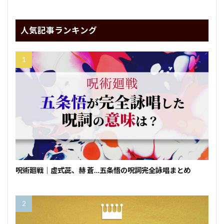
人気記事ランキング
呪術廻戦｜虚式茈、赫 蒼…五条悟の呪詞完全詠唱まとめ