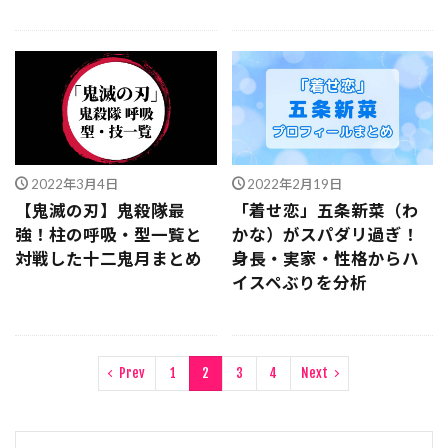
2022年3月4日
2022年2月19日
【鬼滅の刃】鬼殺隊最
「着せ恋」五条新菜（わ
強！柱の呼吸・型一覧と
かな）がスパダリ過ぎ！
対戦した十二鬼月まとめ
身長・実家・性格からハ
イスペぶりを分析
Prev
1
2
3
4
Next