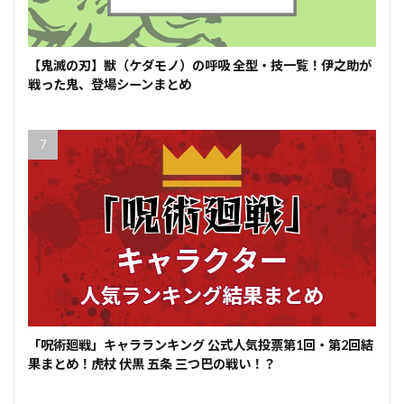
【鬼滅の刃】獣（ケダモノ）の呼吸 全型・技一覧！伊之助が
戦った鬼、登場シーンまとめ
「呪術廻戦」キャラランキング 公式人気投票第1回・第2回結
果まとめ！虎杖 伏黒 五条 三つ巴の戦い！？