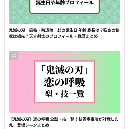
鬼滅の刃｜霞柱・時透無一郎の誕生日 年齢 身長は？強さの秘
密は祖先？天才剣士のプロフィール・戦歴まとめ
【鬼滅の刃】恋の呼吸 全型・技一覧！甘露寺蜜璃が対戦した
鬼、登場シーンまとめ