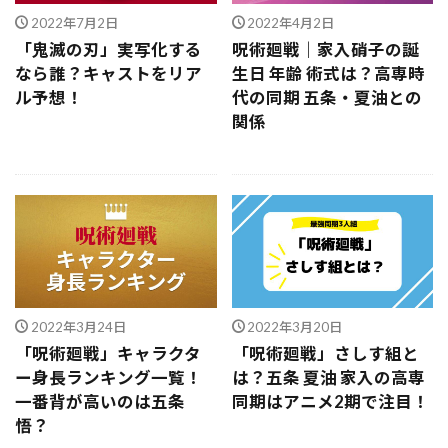
2022年7月2日
2022年4月2日
「鬼滅の刃」実写化する
呪術廻戦｜家入硝子の誕
なら誰？キャストをリア
生日 年齢 術式は？高専時
ル予想！
代の同期 五条・夏油との
関係
2022年3月24日
2022年3月20日
「呪術廻戦」キャラクタ
「呪術廻戦」さしす組と
ー身長ランキング一覧！
は？五条 夏油 家入の高専
一番背が高いのは五条
同期はアニメ2期で注目！
悟？