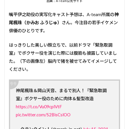
出典：A-Team公式サイト
嘴平伊之助役の実写化キャスト予想は、A-team所属の
神
尾楓珠（かみお ふうじゅ）
さん。今注目の若手イケメン
俳優のひとりです。
はっきりした美しい顔立ちで、以前ドラマ「緊急取調
室」でボクサー役を演じた際には腹筋も披露していまし
た。（下の画像左）脳内で猪を被せてみてイメージして
ください。
神尾楓珠＆岡山天音、まるで別人！『緊急取調
室』ボクサー役のために肉体＆髪型改造
https://t.co/Vu09cplVtF
pic.twitter.com/S2BisCslOO