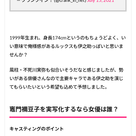
— クランクイン！ (@crank_in_net)
July 15, 2021
1999年生まれ、身長174cmというのもちょうどよく、い
い意味で俺様感があるルックスも伊之助っぽいと思いま
せんか？
風柱・不死川実弥も似合いそうだなと感じましたが、勢
いがある俳優さんなので主要キャラである伊之助を演じ
てもらいたいという希望も込めて予想しました。
竈門禰󠄀豆子を実写化するなら女優は誰？
キャスティングのポイント