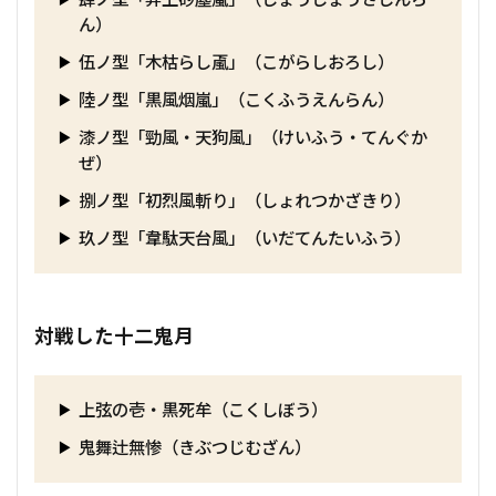
ん）
伍ノ型「木枯らし颪」（こがらしおろし）
陸ノ型「黒風烟嵐」（こくふうえんらん）
漆ノ型「勁風・天狗風」（けいふう・てんぐか
ぜ）
捌ノ型「初烈風斬り」（しょれつかざきり）
玖ノ型「韋駄天台風」（いだてんたいふう）
対戦した十二鬼月
上弦の壱・黒死牟（こくしぼう）
鬼舞辻無惨（きぶつじむざん）