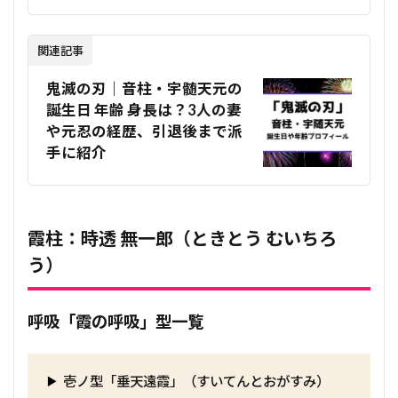
関連記事
鬼滅の刃｜音柱・宇髄天元の
誕生日 年齢 身長は？3人の妻
や元忍の経歴、引退後まで派
手に紹介
霞柱：時透 無一郎（ときとう むいちろ
う）
呼吸「霞の呼吸」型一覧
壱ノ型「垂天遠霞」（すいてんとおがすみ）