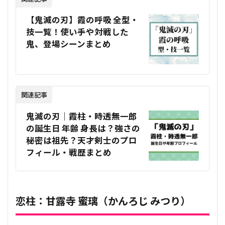
【鬼滅の刃】霞の呼吸 全型・
技一覧！使い手や対戦した
鬼、登場シーンまとめ
関連記事
鬼滅の刃｜霞柱・時透無一郎
の誕生日 年齢 身長は？強さの
秘密は祖先？天才剣士のプロ
フィール・戦歴まとめ
恋柱：甘露寺 蜜璃（かんろじ みつり）