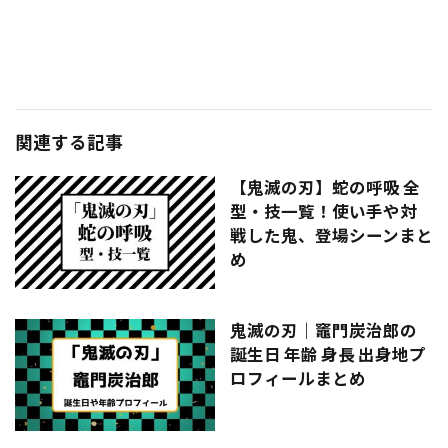
関連する記事
【鬼滅の刃】蛇の呼吸 全
型・技一覧！使い手や対
戦した鬼、登場シーンまと
め
鬼滅の刃｜竈門炭治郎の
誕生日 年齢 身長 出身地プ
ロフィールまとめ