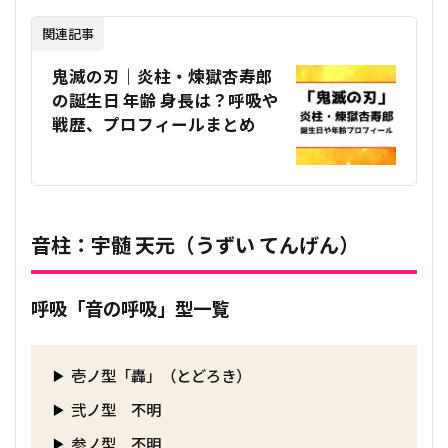
関連記事
鬼滅の刃｜炎柱・煉獄杏寿郎
の誕生日 年齢 身長は？呼吸や
戦歴、プロフィールまとめ
音柱：宇髄 天元（うずい てんげん）
呼吸「音の呼吸」型一覧
壱ノ型「轟」（とどろき）
弐ノ型 不明
参ノ型 不明