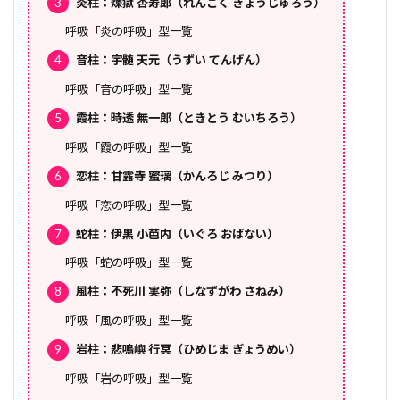
3
炎柱：煉獄 杏寿郎（れんごく きょうじゅろう）
呼吸「炎の呼吸」型一覧
4
音柱：宇髄 天元（うずい てんげん）
呼吸「音の呼吸」型一覧
5
霞柱：時透 無一郎（ときとう むいちろう）
呼吸「霞の呼吸」型一覧
6
恋柱：甘露寺 蜜璃（かんろじ みつり）
呼吸「恋の呼吸」型一覧
7
蛇柱：伊黒 小芭内（いぐろ おばない）
呼吸「蛇の呼吸」型一覧
8
風柱：不死川 実弥（しなずがわ さねみ）
呼吸「風の呼吸」型一覧
9
岩柱：悲鳴嶼 行冥（ひめじま ぎょうめい）
呼吸「岩の呼吸」型一覧