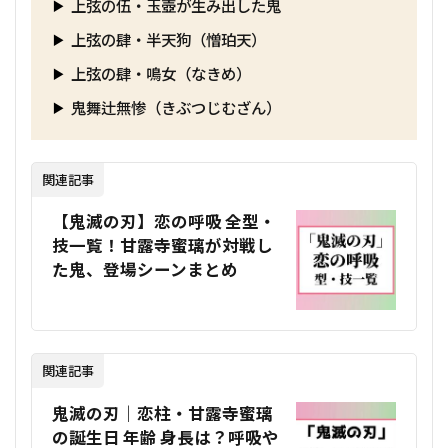
上弦の伍・玉壺が生み出した鬼
上弦の肆・半天狗（憎珀天）
上弦の肆・鳴女（なきめ）
鬼舞辻無惨（きぶつじむざん）
関連記事
【鬼滅の刃】恋の呼吸 全型・
技一覧！甘露寺蜜璃が対戦し
た鬼、登場シーンまとめ
関連記事
鬼滅の刃｜恋柱・甘露寺蜜璃
の誕生日 年齢 身長は？呼吸や