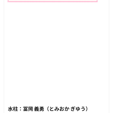
水柱：冨岡 義勇（とみおか ぎゆう）