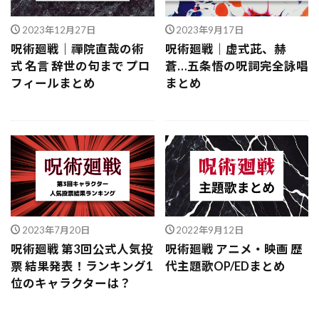
2023年12月27日
2023年9月17日
呪術廻戦｜禪院直哉の術
呪術廻戦｜虚式茈、赫
式 名言 辞世の句まで プロ
蒼…五条悟の呪詞完全詠唱
フィールまとめ
まとめ
2023年7月20日
2022年9月12日
呪術廻戦 第3回公式人気投
呪術廻戦 アニメ・映画 歴
票 結果発表！ランキング1
代主題歌OP/EDまとめ
位のキャラクターは？