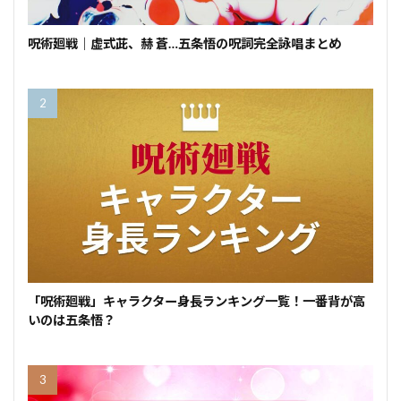
呪術廻戦｜虚式茈、赫 蒼…五条悟の呪詞完全詠唱まとめ
「呪術廻戦」キャラクター身長ランキング一覧！一番背が高
いのは五条悟？