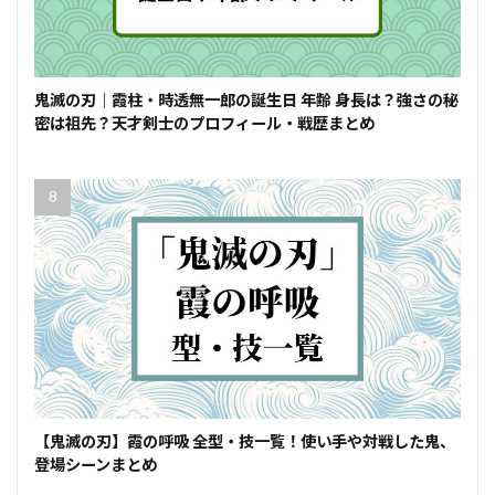
鬼滅の刃｜霞柱・時透無一郎の誕生日 年齢 身長は？強さの秘
密は祖先？天才剣士のプロフィール・戦歴まとめ
【鬼滅の刃】霞の呼吸 全型・技一覧！使い手や対戦した鬼、
登場シーンまとめ