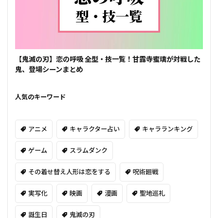
【鬼滅の刃】恋の呼吸 全型・技一覧！甘露寺蜜璃が対戦した
鬼、登場シーンまとめ
人気のキーワード
アニメ
キャラクター占い
キャラランキング
ゲーム
スラムダンク
その着せ替え人形は恋をする
呪術廻戦
実写化
映画
漫画
聖地巡礼
誕生日
鬼滅の刃