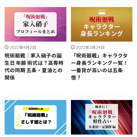
2022年4月2日
2022年3月24日
呪術廻戦｜家入硝子の誕
「呪術廻戦」キャラクタ
生日 年齢 術式は？高専時
ー身長ランキング一覧！
代の同期 五条・夏油との
一番背が高いのは五条
関係
悟？