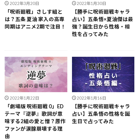
2022年3月20日
2022年1月30日
「呪術廻戦」さしす組と
【勝手に呪術廻戦キャラ
は？五条 夏油 家入の高専
占い】五条悟×夏油傑は最
同期はアニメ2期で注目！
強？誕生日から性格・相
性を占ってみた
2022年1月22日
2022年1月16日
「劇場版 呪術廻戦 0」ED
【勝手に呪術廻戦キャラ
テーマ『逆夢』歌詞が意
占い】五条悟の性格を誕
味する2組の愛と憎？原作
生日で占ってみた
ファンが涙腺崩壊する理
由