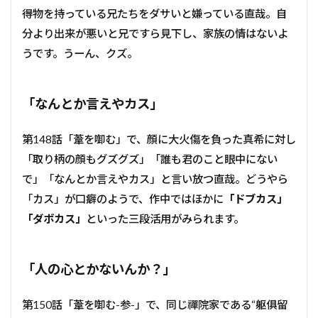
得物を持っている兄たちをダサいと嫌っている直哉。自
分より出来が悪いと兄ですら見下し、家族の情はないよ
うです。うーん、クズ。
「なんとか言えやカス」
第148話「葦を啣む」で、顔に大火傷を負った真希に対し
「取り柄の顔もグズグズ」「誰も君のこと眼中にない
で」「なんとか言えやカス」と言い放つ直哉。どうやら
「カス」が口癖のようで、作中では
ほかに
「ドブカス」
「ダボカス」
といった三段活用がみられます。
「人の心とかないんか？」
第150話「葦を啣む-参-」で、同じ禪院家である“躯俱留