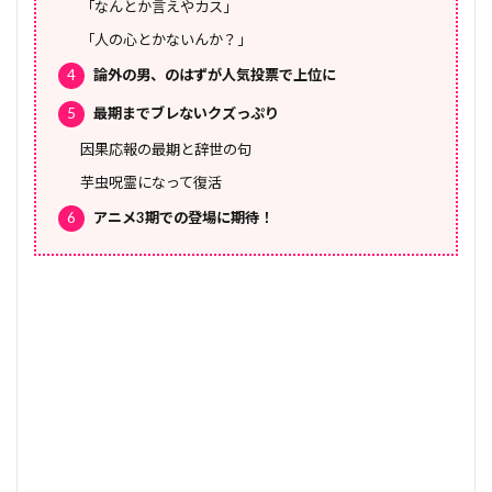
「なんとか言えやカス」
「人の心とかないんか？」
4
論外の男、のはずが人気投票で上位に
5
最期までブレないクズっぷり
因果応報の最期と辞世の句
芋虫呪霊になって復活
6
アニメ3期での登場に期待！