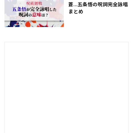
蒼…五条悟の呪詞完全詠唱
まとめ