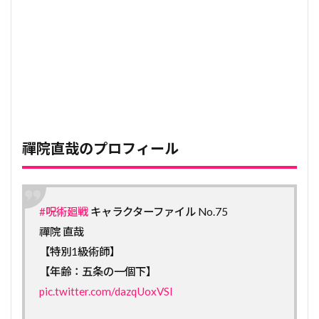
禪院直哉のプロフィール
#呪術廻戦
キャラクターファイル No.75
禪院 直哉
【特別1級術師】
【年齢：五条の一個下】
pic.twitter.com/dazqUoxVSI