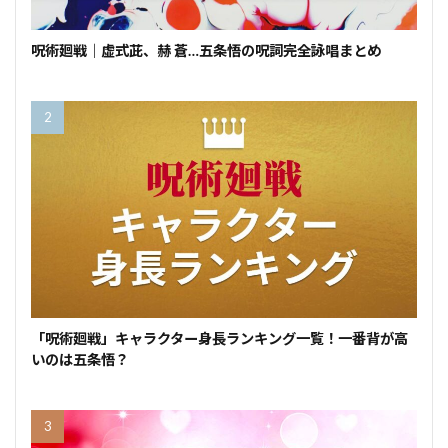
呪術廻戦｜虚式茈、赫 蒼…五条悟の呪詞完全詠唱まとめ
「呪術廻戦」キャラクター身長ランキング一覧！一番背が高
いのは五条悟？