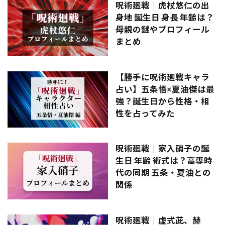
呪術廻戦｜虎杖悠仁の出
身地 誕生日 身長 年齢は？
母親の謎やプロフィール
まとめ
【勝手に呪術廻戦キャラ
占い】五条悟×夏油傑は最
強？誕生日から性格・相
性を占ってみた
呪術廻戦｜家入硝子の誕
生日 年齢 術式は？高専時
代の同期 五条・夏油との
関係
呪術廻戦｜虚式茈、赫