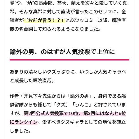
隊”や、“炳”の長寿郎、甚壱、蘭太を次々と殺していく真
希。そんな真希に対して直哉が言ったこのセリフに、全
読者が
「お前が言う！？」
と総ツッコミ。以降、禪院直
哉の名台詞して知られるようになりました。
論外の男、のはずが人気投票で上位に
あまりの清々しいクズっぷりに、いつしか人気キャラへ
と成長した禪院直哉。
作者・芥見下々先生からは「論外の男」、身内である躯
俱留隊からも総じて「クズ」「うんこ」と評されていま
すが、
第2回
公式人気投票で10位、第3回にはなんと6位
にランクイン
。愛すべきクズキャラとしての地位を確立
しました。