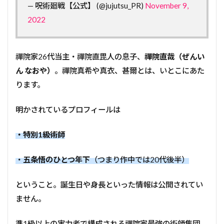
— 呪術廻戦【公式】 (@jujutsu_PR)
November 9,
2022
禪院家26代当主・禪院直毘人の息子、
禪院直哉（ぜんい
ん なおや）
。禪院真希や真衣、甚爾とは、いとこにあた
ります。
明かされているプロフィールは
・特別1級術師
・
五条悟のひとつ年下
（つまり作中では20代後半）
ということ。誕生日や身長といった情報は公開されてい
ません。
準1級以上の実力者で構成される禪院家最強の術師集団