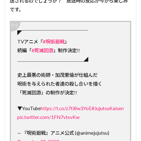
送されるのでしょうか？ 放送時の反応が今から楽しみ
です。
◤￣￣￣￣￣￣￣￣￣￣￣￣￣￣
TVアニメ『
#呪術廻戦
』
続編「
#死滅回游
」制作決定!!
＿＿＿＿＿＿＿＿＿＿＿＿＿＿◢
史上最悪の術師・加茂憲倫が仕組んだ
呪術を与えられた者達の殺し合いを描く
「死滅回游」の制作が決定!!
▼YouTube
https://t.co/z7ti8w3YoE
#JujutsuKaisen
pic.twitter.com/1FN7vtsvKw
— 『呪術廻戦』アニメ公式 (@animejujutsu)