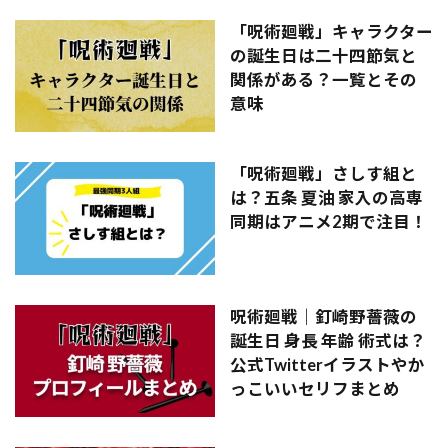
「呪術廻戦」キャラクター
の誕生日は二十四節気と
関係がある？一覧とその
意味
「呪術廻戦」さしす組と
は？五条 夏油 家入の高専
同期はアニメ2期で注目！
呪術廻戦｜釘崎野薔薇の
誕生日 身長 年齢 術式は？
公式Twitterイラストやか
っこいいセリフまとめ