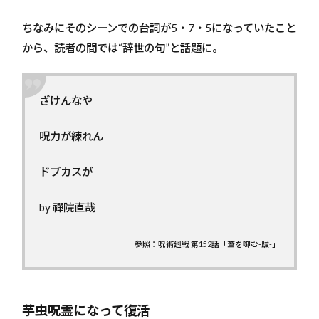
ちなみにそのシーンでの台詞が5・7・5になっていたこと
から、読者の間では“辞世の句”と話題に。
ざけんなや
呪力が練れん
ドブカスが
by 禪院直哉
参照：呪術廻戦 第152話「葦を啣む-跋-」
芋虫呪霊になって復活