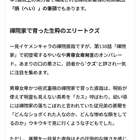
「炳（へい）」の筆頭
でもあります。
禪院家で育った生粋のエリートクズ
一見イケメンキャラの禪院直哉ですが、第138話「禪院
家」で初登場するやいなや
男尊女卑発言
のオンパレー
ド。あまりの口の悪さに、読者から“
クズ
”と評され一気
に注目を集めます。
男尊女卑かつ術式重視の禪院家で育った直哉は、呪術が
使えず呪霊も見えない真希を「カス」呼ばわり。幼い頃
には禪院家の落ちこぼれと言われていた従兄弟の甚爾を
「どんなショボくれた人なのか、どんな惨めな顔をして
るのか」ウキウキで見に行くような子どもでした。
ただし、甚爾を一目見た直哉はその圧倒的な強さを感じ