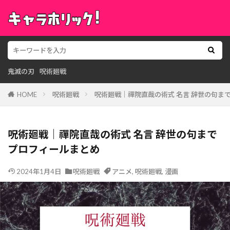
鬼滅の刃
呪術廻戦
HOME
呪術廻戦
呪術廻戦｜禪院直哉の術式 名言 辞世の句ま
呪術廻戦｜禪院直哉の術式 名言 辞世の句まで
プロフィールまとめ
2024年1月4日
呪術廻戦
アニメ
,
呪術廻戦
,
漫画