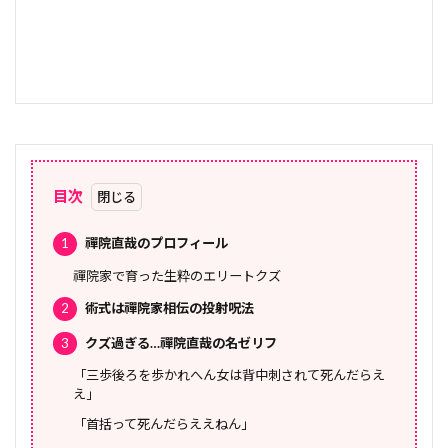
目次
1
禪院直哉のプロフィール
禪院家で育った生粋のエリートクズ
2
術式は禪院家相伝の投射呪法
3
クズ過ぎる…禪院直哉の名ゼリフ
「三歩後ろを歩かれへん女は背中刺されて死んだらえ
え」
「首括って死んだらええねん」