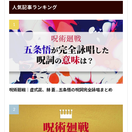
人気記事ランキング
呪術廻戦｜虚式茈、赫 蒼…五条悟の呪詞完全詠唱まとめ