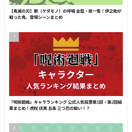
【鬼滅の刃】獣（ケダモノ）の呼吸 全型・技一覧！伊之助が
戦った鬼、登場シーンまとめ
「呪術廻戦」キャラランキング 公式人気投票第1回・第2回結
果まとめ！虎杖 伏黒 五条 三つ巴の戦い！？