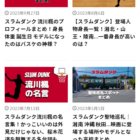
2023年9月27日
2023年8月6日
スラムダンク 流川楓のプ
【スラムダンク】登場人
ロフィールまとめ！身長
物身長一覧！湘北・山
体重 誕生日 モデルになっ
王・陵南…一番身長が高い
たのはバスケの神様？
のは？
2023年7月13日
2023年5月1日
スラムダンク流川楓の名
スラムダンク聖地巡礼｜
言集！かっこいいのは外
湘南 沖縄 秋田…映画に登
見だけじゃない、桜木花
場する場所やモデルとな
道を鼓舞する名台詞も
った高校まとめ