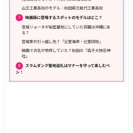
山王工業高校のモデル：秋田県立能代工業高校
7
映画版に登場するスポットのモデルはどこ？
宮城リョータが秘密基地にしていた洞窟は沖縄にあ
る？
宮城家の引っ越し先？「辻堂海岸・辻堂団地」
映画で沢北が参拝していた？秋田の「森子大物忌神
社」
8
スラムダンク聖地巡礼はマナーを守って楽しむベ
シ！