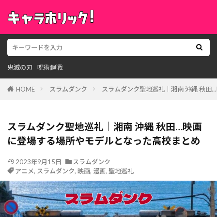
鬼滅の刃
呪術廻戦
HOME
スラムダンク
スラムダンク聖地巡礼｜湘南 沖縄 秋田
スラムダンク聖地巡礼｜湘南 沖縄 秋田…映画
に登場する場所やモデルとなった高校まとめ
2023年9月15日
スラムダンク
アニメ
,
スラムダンク
,
映画
,
漫画
,
聖地巡礼