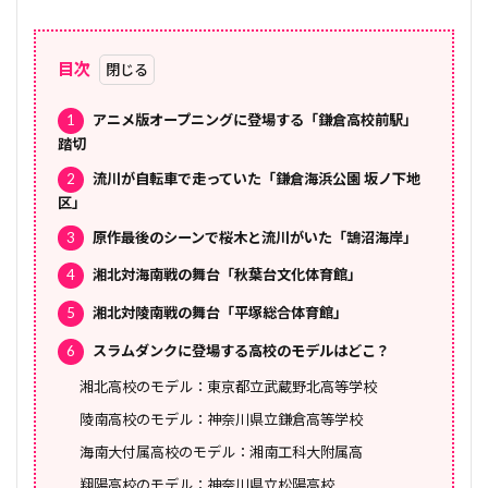
目次
1
アニメ版オープニングに登場する「鎌倉高校前駅」
踏切
2
流川が自転車で走っていた「鎌倉海浜公園 坂ノ下地
区」
3
原作最後のシーンで桜木と流川がいた「鵠沼海岸」
4
湘北対海南戦の舞台「秋葉台文化体育館」
5
湘北対陵南戦の舞台「平塚総合体育館」
6
スラムダンクに登場する高校のモデルはどこ？
湘北高校のモデル：東京都立武蔵野北高等学校
陵南高校のモデル：神奈川県立鎌倉高等学校
海南大付属高校のモデル：湘南工科大附属高
翔陽高校のモデル：神奈川県立松陽高校