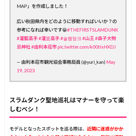
MAP」を作成しました！
広い秋田県内をどのように移動すればいいか？の
参考になれば幸いです😁
#THEFIRSTSLAMDUNK
#灌籃高手
#灌篮高手
#슬램덩크
#山王
#森子大物
忌神社
#由利本荘市
pic.twitter.com/k00tIxHXDJ
— 由利本荘市観光協会事務局員 (@yuri_kan)
May
19, 2023
スラムダンク聖地巡礼はマナーを守って楽
しむベシ！
モデルとなったスポットを巡る際は、
近隣に迷惑がかか