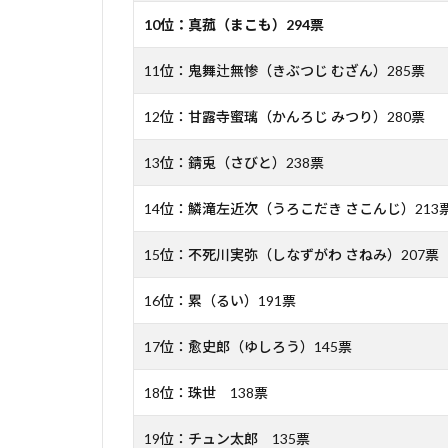
10位：真菰（まこも）294票
11位：鬼舞辻無惨（きぶつじ むざん）285票
12位：甘露寺蜜璃（かんろじ みつり）280票
13位：錆兎（さびと）238票
14位：鱗滝左近次（うろこだき さこんじ）213
15位：不死川実弥（しなずがわ さねみ）207票
16位：累（るい）191票
17位：愈史郎（ゆしろう）145票
18位：珠世 138票
19位：チュン太郎 135票