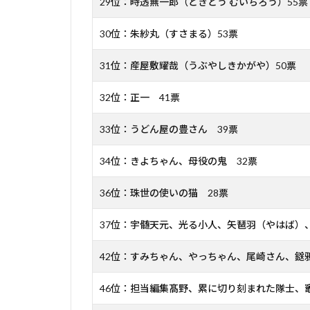
29位：時透無一郎（ときとう むいちろう）55票
30位：朱紗丸（すさまる）53票
31位：産屋敷耀哉（うぶやしきかがや）50票
32位：正一 41票
33位：うどん屋の豊さん 39票
34位：きよちゃん、母役の鬼 32票
36位：珠世の使いの猫 28票
37位：宇髄天元、光る小人、矢琶羽（やはば）
42位：すみちゃん、やっちゃん、尾崎さん、鎹
46位：担当編集髙野、累に切り刻まれた隊士、竈