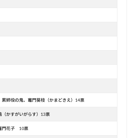
、累姉役の鬼、竈門葵枝（かまどきえ）14票
鴉（かすがいがらす）13票
門花子 10票