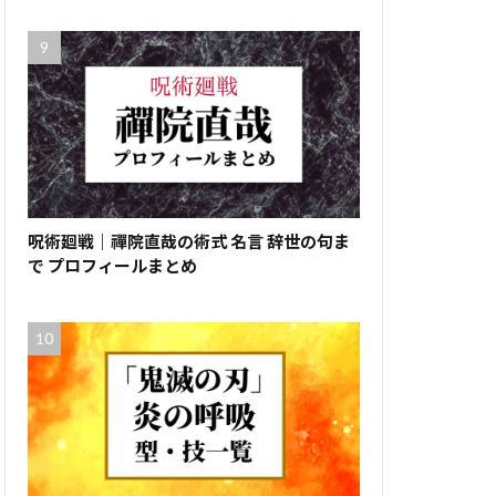
呪術廻戦｜禪院直哉の術式 名言 辞世の句ま
で プロフィールまとめ