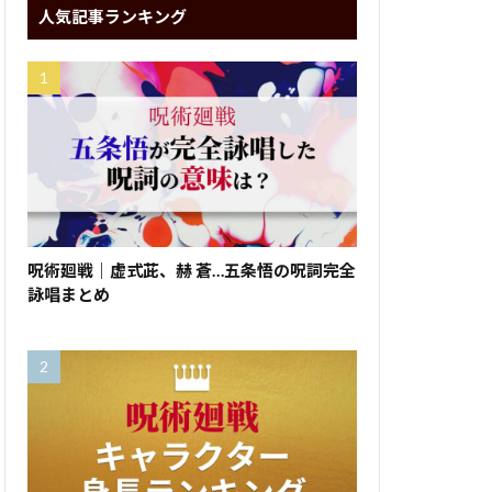
人気記事ランキング
呪術廻戦｜虚式茈、赫 蒼…五条悟の呪詞完全
詠唱まとめ