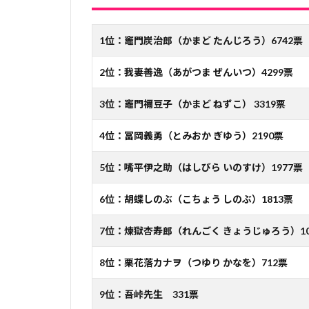
1位
：竈門炭治郎（かまど たんじろう）6742票
2位：我妻善逸（あがつま ぜんいつ）4299票
3位：竈門禰󠄀豆子（かまど ねずこ） 3319票
4位：冨岡義勇（とみおか ぎゆう）2190票
5位：嘴平伊之助（はしびら いのすけ）1977票
6位：胡蝶しのぶ（こちょう しのぶ）1813票
7位：煉獄杏寿郎（れんごく きょうじゅろう）10
8位：栗花落カナヲ（つゆり かなを）712票
9位：吾峠先生 331票