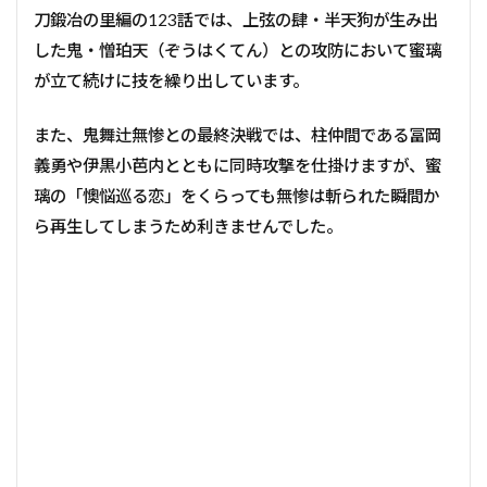
刀鍛冶の里編の123話では、上弦の肆・半天狗が生み出
した鬼・憎珀天（ぞうはくてん）との攻防において蜜璃
が立て続けに
技を
繰り出しています。
また、鬼舞辻無惨との最終決戦では、柱仲間である冨岡
義勇や伊黒小芭内とともに同時攻撃を仕掛けますが、蜜
璃の「懊悩巡る恋」をくらっても無惨は斬られた瞬間か
ら再生してしまうため利きませんでした。