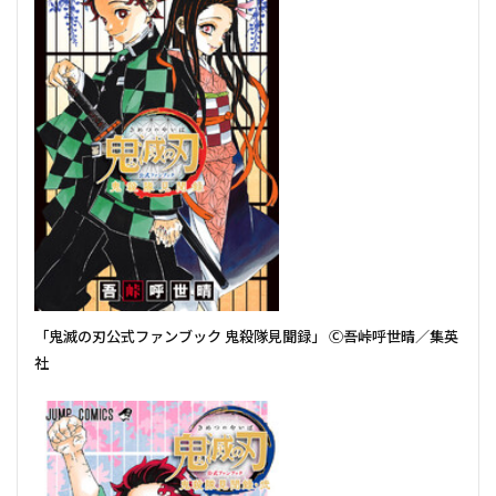
「鬼滅の刃公式ファンブック 鬼殺隊見聞録」 Ⓒ吾峠呼世晴／集英
社