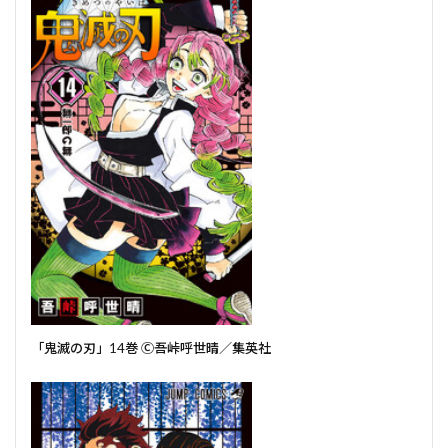
「鬼滅の刃」14巻 Ⓒ吾峠呼世晴／集英社