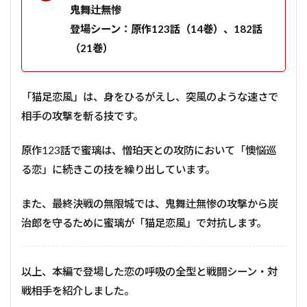
鬼舞辻無惨
登場シーン：原作123話（14巻）、182話
（21巻）
「猫足恋風」は、身をひるがえし、突風のような速さで
相手の
攻撃を
斬る技です。
原作123話で蜜璃は、憎珀天との攻防において「懊悩巡
る恋」に続きこの技を繰り出しています。
また、最終決戦の無限城では、鬼舞辻無惨の攻撃から炭
治郎を守るために蜜璃が「猫足恋風」で対抗します。
以上、本編で登場した恋の呼吸の全型と戦闘シーン・対
戦相手を紹介しました。