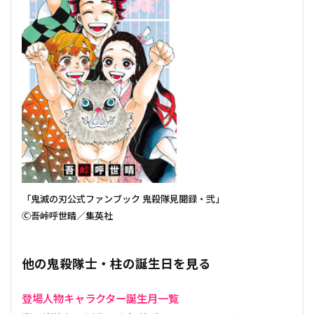
「鬼滅の刃公式ファンブック 鬼殺隊見聞録・弐」
Ⓒ吾峠呼世晴／集英社
他の鬼殺隊士・柱の誕生日を見る
登場人物キャラクター誕生月一覧