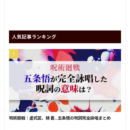
人気記事ランキング
呪術廻戦｜虚式茈、赫 蒼…五条悟の呪詞完全詠唱まとめ