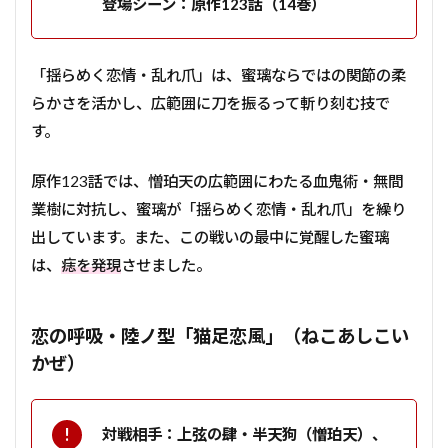
登場シーン：原作123話（14巻）
「揺らめく恋情・乱れ爪」は、蜜璃ならではの関節の柔
らかさを活かし、広範囲に刀を振るって斬り刻む技で
す。
原作123話では、憎珀天の広範囲にわたる血鬼術・無間
業樹に対抗し、蜜璃が「揺らめく恋情・乱れ爪」を繰り
出しています。また、この戦いの最中に覚醒した蜜璃
は、
痣を発現
させました。
恋の呼吸・陸ノ型「猫足恋風」（ねこあしこい
かぜ）
対戦相手：上弦の肆・半天狗（憎珀天）、