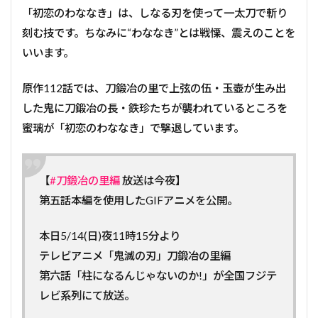
「初恋のわななき」は、しなる刃を使って一太刀で斬り
刻む技です。ちなみに“わななき”とは戦慄、震えのことを
いいます。
原作112話では、刀鍛冶の里で上弦の伍・玉壺が生み出
した鬼に刀鍛冶の長・鉄珍たちが襲われているところを
蜜璃が「初恋のわななき」で撃退しています。
【
#刀鍛冶の里編
放送は今夜】
第五話本編を使用したGIFアニメを公開。
本日5/14(日)夜11時15分より
テレビアニメ「鬼滅の刃」刀鍛冶の里編
第六話「柱になるんじゃないのか!」が全国フジテ
レビ系列にて放送。