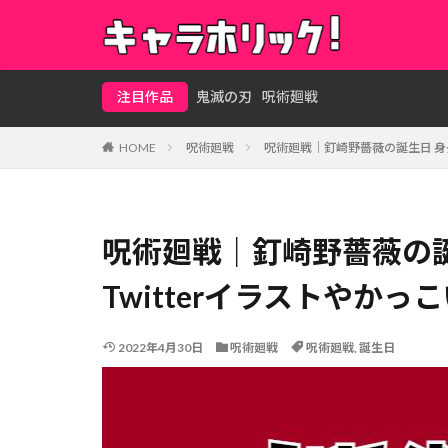
注目作品
鬼滅の刃
呪術廻戦
HOME
呪術廻戦
呪術廻戦｜釘崎野薔薇の誕生日 身長
呪術廻戦｜釘崎野薔薇の誕
Twitterイラストやか
2022年4月30日
呪術廻戦
呪術廻戦
,
誕生日