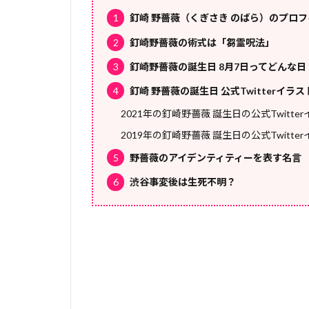
1
釘崎 野薔薇（くぎさき のばら）のプロ
2
釘崎野薔薇の術式は「芻霊呪法」
3
釘崎野薔薇の誕生日 8月7日ってどんな日
4
釘崎 野薔薇の誕生日 公式Twitterイラ
2021年の釘崎野薔薇 誕生日の公式Twitte
2019年の釘崎野薔薇 誕生日の公式Twitte
5
野薔薇のアイデンティティーを表す名言
6
渋谷事変後は生死不明？