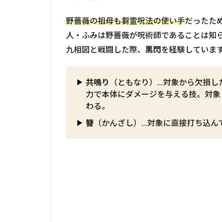
野薔薇の祖母も芻霊呪法の使い手
だったた
人・ふみは野薔薇が呪術師であることは知
九相図と戦闘した際、
黒閃
を経験していま
共鳴り
（ともなり）…対象から欠損し
力で本体にダメージを与える技。対象
わる。
簪
（かんざし）…対象に直接打ち込ん