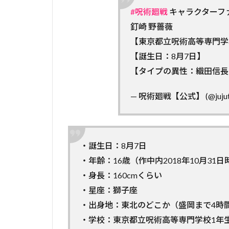
#呪術廻戦
キャラクターファイ
釘崎 野薔薇
【東京都立呪術高等専門学
【誕生日：8月7日】
【タイプの異性：織田信
— 呪術廻戦【公式】 (@jujut
・誕生日：8月7日
・年齢：16歳（作中内2018年10月31日
・身長：160cmくらい
・星座：獅子座
・出身地：東北のどこか（盛岡まで4時
・学校：東京都立呪術高等専門学校1年