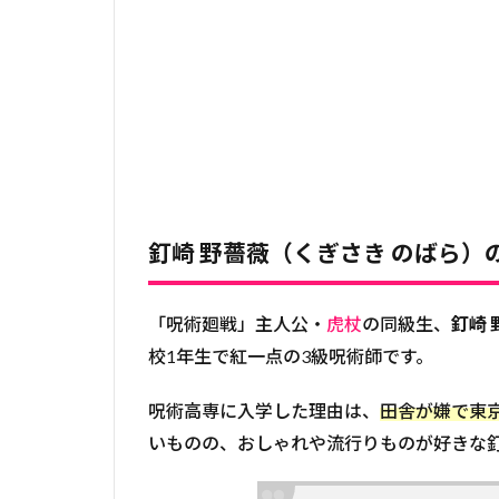
釘崎 野薔薇（くぎさき のばら）
「呪術廻戦」主人公・
虎杖
の同級生、
釘崎 
校1年生で紅一点の3級呪術師です。
呪術高専に入学した理由は、
田舎が嫌で東
いものの、おしゃれや流行りものが好きな