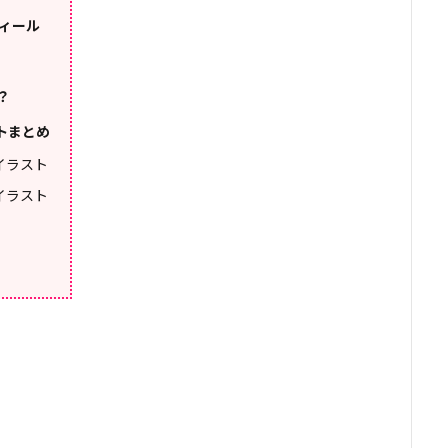
フィール
？
ストまとめ
rイラスト
rイラスト