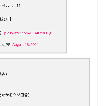
ル No.11
校1年】
長】
pic.twitter.com/OB40tRH3gO
su_PR)
August 18, 2021
時点）
間かかるクソ田舎）
生