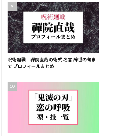
呪術廻戦｜禪院直哉の術式 名言 辞世の句ま
で プロフィールまとめ