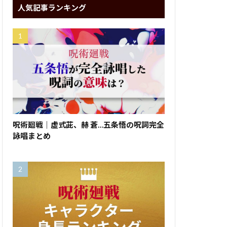
人気記事ランキング
呪術廻戦｜虚式茈、赫 蒼…五条悟の呪詞完全
詠唱まとめ