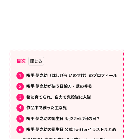
目次
1
嘴平 伊之助（はしびら いのすけ）のプロフィール
2
嘴平 伊之助が使う日輪刀・獣の呼吸
3
猪に育てられ、自力で鬼殺隊に入隊
4
作品中で戦った主な鬼
5
嘴平 伊之助の誕生日 4月22日は何の日？
6
嘴平 伊之助の誕生日 公式Twitterイラストまとめ