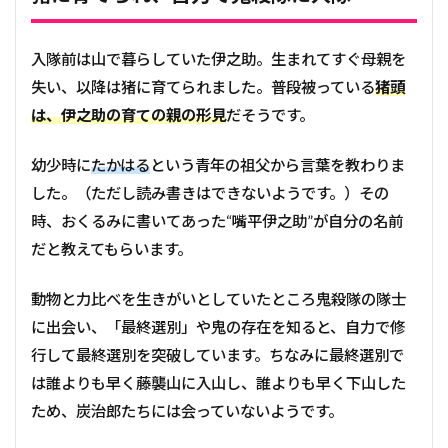
入隊前は山で暮らしていた伊之助。生まれてすぐ母親を
失い、以降は猪に育てられました。普段被っている
猪頭
は、伊之助の育ての親の形見
だそうです。
幼少時に
たかはる
という青年の祖父から言葉を教わりま
した。（ただし読み書きはできないようです。）その
時、
おくるみに書いてあった“嘴平伊之助”が自分の名前
だと教えてもらいます。
動物と力比べを生きがいとしていたところ鬼殺隊の隊士
に出会い、「最終選別」や鬼の存在を知ると、自力で修
行して最終選別を突破しています。ちなみに最終選別で
は誰よりも早く藤襲山に入山し、誰よりも早く下山した
ため、炭治郎たちには会っていないようです。