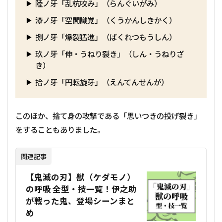
陸ノ牙「乱杭咬み」（らんぐいがみ）
漆ノ牙「空間識覚」（くうかんしきかく）
捌ノ牙「爆裂猛進」（ばくれつもうしん）
玖ノ牙「伸・うねり裂き」（しん・うねりざ
き）
拾ノ牙「円転旋牙」（えんてんせんが）
このほか、捨て身の攻撃である「思いつきの投げ裂き」
をすることもありました。
関連記事
【鬼滅の刃】獣（ケダモノ）
の呼吸 全型・技一覧！伊之助
が戦った鬼、登場シーンまと
め