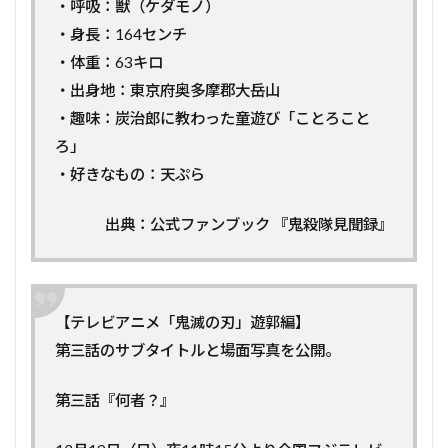
・呼吸：獣（ケダモノ）
・身長：164センチ
・体重：63キロ
・出身地：東京府奥多摩郡大岳山
・趣味：炭治郎に教わった童遊び「ことろこと
ろ」
・好きなもの：天ぷら
出典：公式ファンブック 『鬼殺隊見聞録』
【テレビアニメ「鬼滅の刃」遊郭編】
第三話のサブタイトルと場面写真を公開。
第三話『何者？』