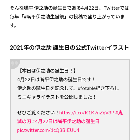
そんな
嘴平 伊之助
の誕生日である4月22日、Twitterでは
毎年「#嘴平伊之助生誕祭」の投稿で盛り上がっていま
す。
2021年の伊之助 誕生日の公式Twitterイラスト
【本日は伊之助の誕生日！】
4月22日は嘴平伊之助の誕生日です！
伊之助の誕生日を記念して、ufotable描き下ろし
ミニキャライラストを公開しました！
ぜひご覧ください！
https://t.co/K1K7nZqV3P
#鬼
滅の刃
#4月22日は嘴平伊之助の誕生日
pic.twitter.com/1cQ3BIEUU4