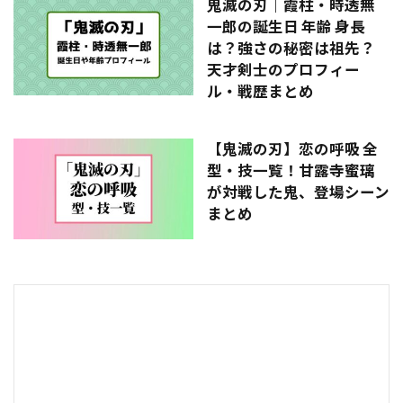
鬼滅の刃｜霞柱・時透無
一郎の誕生日 年齢 身長
は？強さの秘密は祖先？
天才剣士のプロフィー
ル・戦歴まとめ
【鬼滅の刃】恋の呼吸 全
型・技一覧！甘露寺蜜璃
が対戦した鬼、登場シーン
まとめ