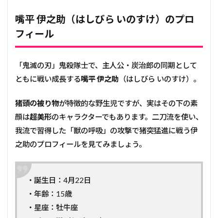
嘴平 伊之助（はしびら いのすけ）のプロ
フィール
「鬼滅の刃」鬼殺隊士で、主人公・炭治郎の同期として
ともに戦い成長する
嘴平 伊之助
（はしびら いのすけ）。
猪頭の被り物
が特徴的な野生児ですが、実はその下の素
顔は
超美形
のキャラクターでもあります。二刀流を使い、
我流で習得した「獣の呼吸」の攻撃で猪突猛進に戦う伊
之助のプロフィールを見てみましょう。
・誕生日：4月22日
・年齢：15歳
・星座：牡牛座