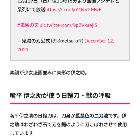
12月19日（日）夜11時15分より全国フジテレビ
系列にて放送
https://t.co/dpYNyVPMwE
#鬼滅の刃
pic.twitter.com/Vp2VxaejIS
— 鬼滅の刃公式 (@kimetsu_off)
December 12,
2021
素顔が少女漫画並みに美形の伊之助。
嘴平 伊之助が使う日輪刀・獣の呼吸
嘴平伊之助の日輪刀は、刀身が
藍鼠色の二刀流
です。伊
之助はわざわざ石で刃を鋸のように刃こぼれさせて使用
しています。