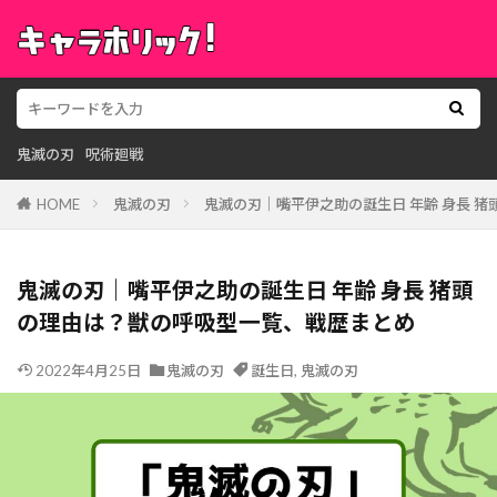
鬼滅の刃
呪術廻戦
HOME
鬼滅の刃
鬼滅の刃｜嘴平伊之助の誕生日 年齢 身長 
鬼滅の刃｜嘴平伊之助の誕生日 年齢 身長 猪頭
の理由は？獣の呼吸型一覧、戦歴まとめ
2022年4月25日
鬼滅の刃
誕生日
,
鬼滅の刃