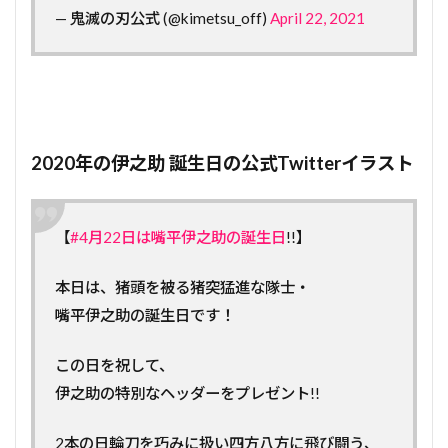
— 鬼滅の刃公式 (@kimetsu_off)
April 22, 2021
2020年の伊之助 誕生日の公式Twitterイラスト
【
#4月22日は嘴平伊之助の誕生日
!!】
本日は、猪頭を被る猪突猛進な隊士・
嘴平伊之助の誕生日です！
この日を祝して、
伊之助の特別なヘッダーをプレゼント!!
2本の日輪刀を巧みに扱い四方八方に飛び闘う、