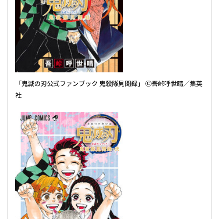
「鬼滅の刃公式ファンブック 鬼殺隊見聞録」 Ⓒ吾峠呼世晴／集英
社