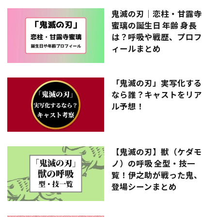
鬼滅の刃｜恋柱・甘露寺
蜜璃の誕生日 年齢 身長
は？呼吸や戦歴、プロフ
ィールまとめ
「鬼滅の刃」実写化する
なら誰？キャストをリア
ル予想！
【鬼滅の刃】獣（ケダモ
ノ）の呼吸 全型・技一
覧！伊之助が戦った鬼、
登場シーンまとめ