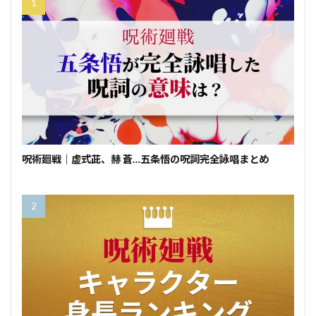
呪術廻戦｜虚式茈、赫 蒼…五条悟の呪詞完全詠唱まとめ