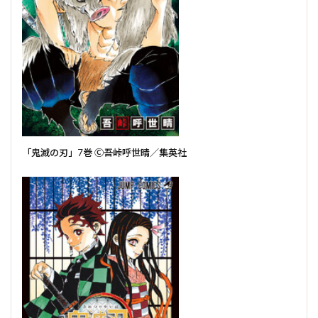
「鬼滅の刃」7巻 Ⓒ吾峠呼世晴／集英社