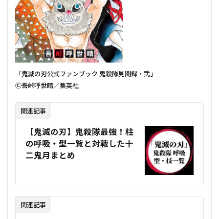
「鬼滅の刃公式ファンブック 鬼殺隊見聞録・弐」
Ⓒ吾峠呼世晴／集英社
関連記事
【鬼滅の刃】鬼殺隊最強！柱
の呼吸・型一覧と対戦した十
二鬼月まとめ
関連記事