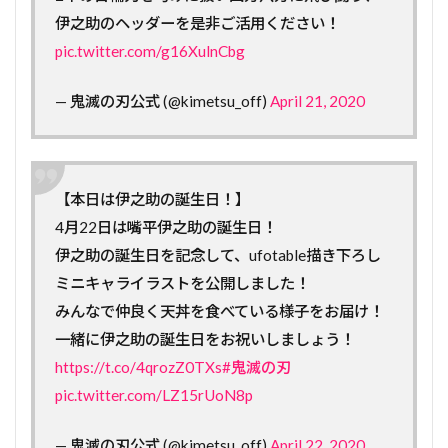
伊之助のヘッダーを是非ご活用ください！
pic.twitter.com/g16XulnCbg
— 鬼滅の刃公式 (@kimetsu_off)
April 21, 2020
【本日は伊之助の誕生日！】
4月22日は嘴平伊之助の誕生日！
伊之助の誕生日を記念して、ufotable描き下ろし
ミニキャライラストを公開しました！
みんなで仲良く天丼を食べている様子をお届け！
一緒に伊之助の誕生日をお祝いしましょう！
https://t.co/4qrozZ0TXs
#鬼滅の刃
pic.twitter.com/LZ15rUoN8p
— 鬼滅の刃公式 (@kimetsu_off)
April 22, 2020