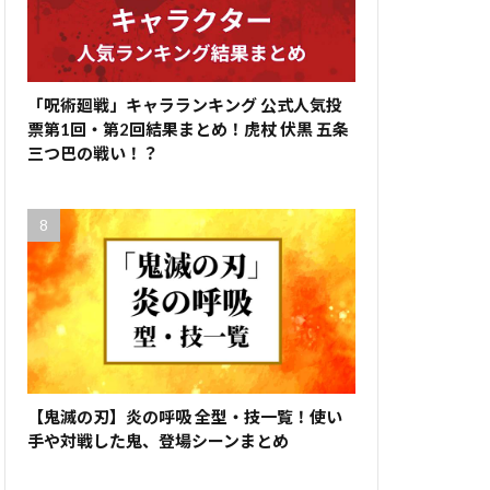
「呪術廻戦」キャラランキング 公式人気投
票第1回・第2回結果まとめ！虎杖 伏黒 五条
三つ巴の戦い！？
【鬼滅の刃】炎の呼吸 全型・技一覧！使い
手や対戦した鬼、登場シーンまとめ