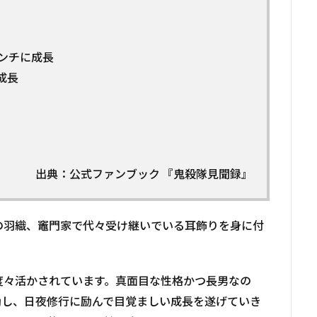
センチに成長
成長
出典：公式ファンブック 『鬼殺隊見聞録』
の羽織、竈門家で代々受け継いでいる耳飾りを身に付
度々活かされています。真面目な性格かつ長男なの
励し、日夜修行に励んで目覚ましい成長を遂げていき