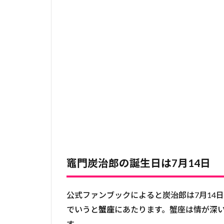
竈門炭治郎の誕生日は7月14日
公式ファンブックによると炭治郎は7月14
でいうと
蟹座
にあたります。蟹座は情が深
す。