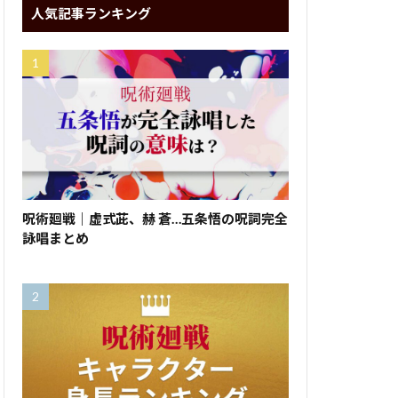
人気記事ランキング
呪術廻戦｜虚式茈、赫 蒼…五条悟の呪詞完全
詠唱まとめ