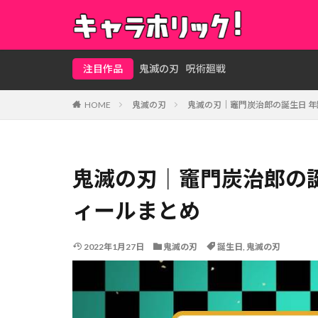
注目作品
鬼滅の刃
呪術廻戦
HOME
鬼滅の刃
鬼滅の刃｜竈門炭治郎の誕生日 年
鬼滅の刃｜竈門炭治郎の誕
ィールまとめ
2022年1月27日
鬼滅の刃
誕生日
,
鬼滅の刃