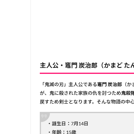
主人公・竈門 炭治郎（かまど 
「鬼滅の刃」主人公である
竈門 炭治郎
（か
が、鬼に殺された家族の仇を討つため
鬼殺
戻すため剣士となります。そんな物語の中
・誕生日：7月14日
・年齢：15歳