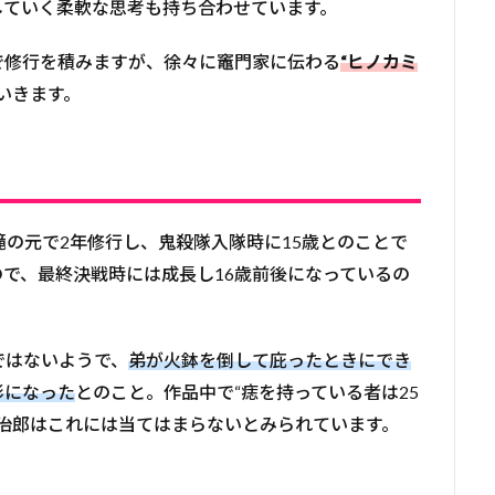
していく柔軟な思考も持ち合わせています。
で修行を積みますが、徐々に竈門家に伝わる
“ヒノカミ
いきます。
滝の元で2年修行し、鬼殺隊入隊時に15歳とのことで
で、最終決戦時には成長し16歳前後になっているの
ではないようで、
弟が火鉢を倒して庇ったときにでき
形になった
とのこと。作品中で“痣を持っている者は25
治郎はこれには当てはまらないとみられています。