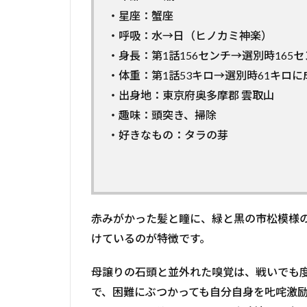
・星座：蟹座
・呼吸：水→日（ヒノカミ神楽）
・身長：第1話156センチ→選別時165
・体重：第1話53キロ→選別時61キロに
・出身地：東京府奥多摩郡 雲取山
・趣味：頭突き、掃除
・好きなもの：タラの芽
赤みがかった髪と瞳に、緑と黒の市松模様
けているのが特徴です。
母譲りの石頭と並外れた嗅覚は、戦いでも
で、困難にぶつかっても自分自身を𠮟咤激